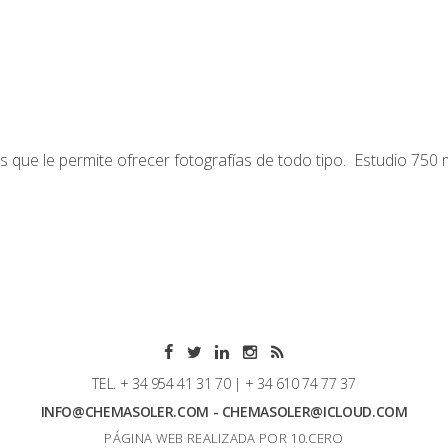
ue le permite ofrecer fotografías de todo tipo. Estudio 750 metr
TEL. + 34 954 41 31 70 | + 34 610 74 77 37
INFO@CHEMASOLER.COM - CHEMASOLER@ICLOUD.COM
PÁGINA WEB REALIZADA POR 10.CERO